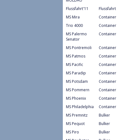
MOLDAU
Flussfahrt'11
Flussfahrt
MS Mira
Container
Trio 4000
Container
MS Palermo
Container
Senator
MS Pontremoli
Container
MS Patmos
Container
MS Pacific
Container
MS Paradip
Container
MS Potsdam
Container
MS Pommern
Container
MS Phoenix
Container
MS Philadelphia
Container
MS Premnitz
Bulker
MS Pequot
Bulker
MS Piro
Bulker