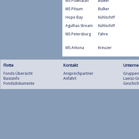
MS Powhatan
Bulker
MS Pilsum
Bulker
Hope Bay
Kühlschiff
Agulhas Stream
Kühlschiff
MS Petersburg
Fähre
MS Arkona
Kreuzer
Flotte
Kontakt
Untern
Fonds-Übersicht
Ansprechpartner
Gruppens
Basisinfo
Anfahrt
Laeisz-
Fondsdokumente
Geschich