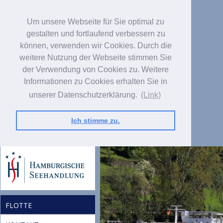
Um unsere Webseite für Sie optimal zu
gestalten und fortlaufend verbessern zu
können, verwenden wir Cookies. Durch die
weitere Nutzung der Webseite stimmen Sie
der Verwendung von Cookies zu. Weitere
Informationen zu Cookies erhalten Sie in
unserer Datenschutzerklärung.
(Link)
Ich stimme zu.
FLOTTE