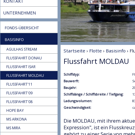
KONTAKT
UNTERNEHMEN
FONDS-ÜBERSICHT
BASISINFO
AGULHAS STREAM
Startseite
›
Flotte
›
Basisinfo
› F
FLUSSFAHRT DONAU
Flussfahrt MOLDAU
FLUSSFAHRT ISAR
Schiffstyp:
F
FLUSSFAHRT MOLDAU
Bauwerft:
S
FLUSSFAHRT'11
Baujahr:
2
FLUSSFAHRT'09
Schiffslänge / Schiffsbreite / Tiefgang:
1
Ladungsvolumen:
8
FLUSSFAHRT'08
Geschwindigkeit:
c
HOPE BAY
MS ARKONA
Die MOLDAU, mit ihrem aktu
Expression", ist ein Flusskreu
MS MIRA
gehört zu einer Serie von mehr