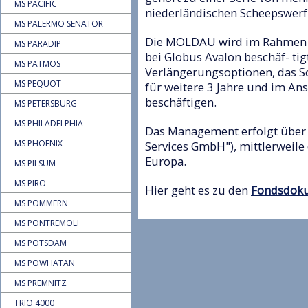
MS PACIFIC
niederländischen Scheepswerf 
MS PALERMO SENATOR
Die MOLDAU wird im Rahmen ei
MS PARADIP
bei Globus Avalon beschäf- ti
MS PATMOS
Verlängerungsoptionen, das Sc
MS PEQUOT
für weitere 3 Jahre und im An
beschäftigen.
MS PETERSBURG
MS PHILADELPHIA
Das Management erfolgt über F
MS PHOENIX
Services GmbH"), mittlerweile
Europa.
MS PILSUM
MS PIRO
Hier geht es zu den
Fondsdok
MS POMMERN
MS PONTREMOLI
MS POTSDAM
MS POWHATAN
MS PREMNITZ
TRIO 4000